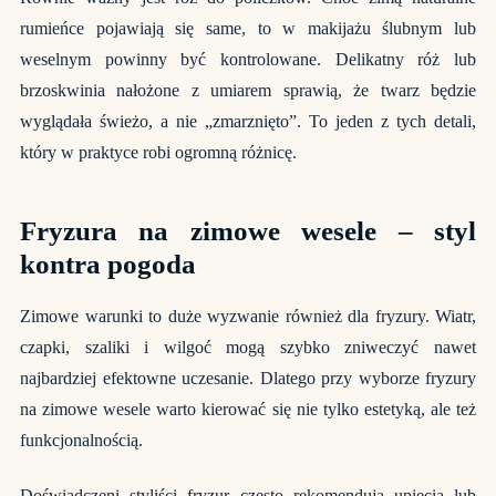
rumieńce pojawiają się same, to w makijażu ślubnym lub
weselnym powinny być kontrolowane. Delikatny róż lub
brzoskwinia nałożone z umiarem sprawią, że twarz będzie
wyglądała świeżo, a nie „zmarznięto”. To jeden z tych detali,
który w praktyce robi ogromną różnicę.
Fryzura na zimowe wesele – styl
kontra pogoda
Zimowe warunki to duże wyzwanie również dla fryzury. Wiatr,
czapki, szaliki i wilgoć mogą szybko zniweczyć nawet
najbardziej efektowne uczesanie. Dlatego przy wyborze fryzury
na zimowe wesele warto kierować się nie tylko estetyką, ale też
funkcjonalnością.
Doświadczeni styliści fryzur często rekomendują upięcia lub