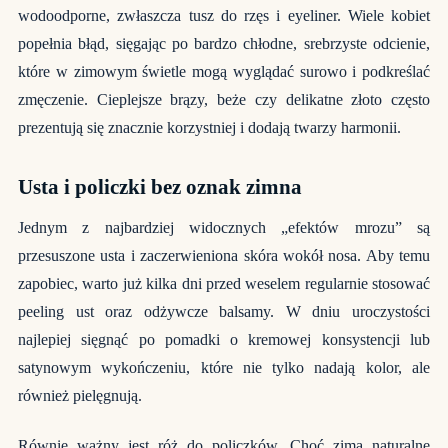
wodoodporne, zwłaszcza tusz do rzęs i eyeliner. Wiele kobiet
popełnia błąd, sięgając po bardzo chłodne, srebrzyste odcienie,
które w zimowym świetle mogą wyglądać surowo i podkreślać
zmęczenie. Cieplejsze brązy, beże czy delikatne złoto często
prezentują się znacznie korzystniej i dodają twarzy harmonii.
Usta i policzki bez oznak zimna
Jednym z najbardziej widocznych „efektów mrozu” są
przesuszone usta i zaczerwieniona skóra wokół nosa. Aby temu
zapobiec, warto już kilka dni przed weselem regularnie stosować
peeling ust oraz odżywcze balsamy. W dniu uroczystości
najlepiej sięgnąć po pomadki o kremowej konsystencji lub
satynowym wykończeniu, które nie tylko nadają kolor, ale
również pielęgnują.
Równie ważny jest róż do policzków. Choć zimą naturalne