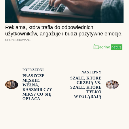
POPRZEDNI
NASTĘPNY
PŁASZCZE
SZALE, KTÓRE
MĘSKIE:
GRZEJĄ VS.
WEŁNA,
SZALE, KTÓRE
KASZMIR CZY
TYLKO
MIKS? CO SIĘ
WYGLĄDAJĄ
OPŁACA