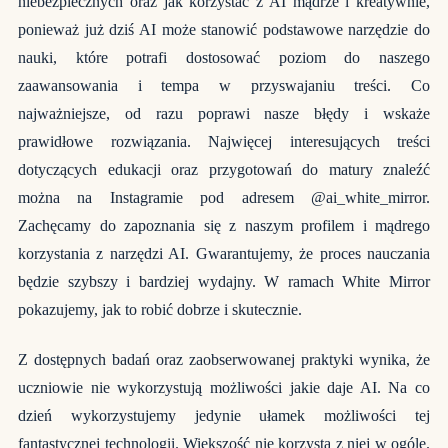
niebezpiecznych oraz jak korzystać z AI mądrze i kreatywnie,
ponieważ już dziś AI może stanowić podstawowe narzędzie do
nauki, które potrafi dostosować poziom do naszego
zaawansowania i tempa w przyswajaniu treści. Co
najważniejsze, od razu poprawi nasze błędy i wskaże
prawidłowe rozwiązania. Najwięcej interesujących treści
dotyczących edukacji oraz przygotowań do matury znaleźć
można na Instagramie pod adresem @ai_white_mirror.
Zachęcamy do zapoznania się z naszym profilem i mądrego
korzystania z narzędzi AI. Gwarantujemy, że proces nauczania
będzie szybszy i bardziej wydajny. W ramach White Mirror
pokazujemy, jak to robić dobrze i skutecznie.
Z dostępnych badań oraz zaobserwowanej praktyki wynika, że
uczniowie nie wykorzystują możliwości jakie daje AI. Na co
dzień wykorzystujemy jedynie ułamek możliwości tej
fantastycznej technologii. Większość nie korzysta z niej w ogóle.