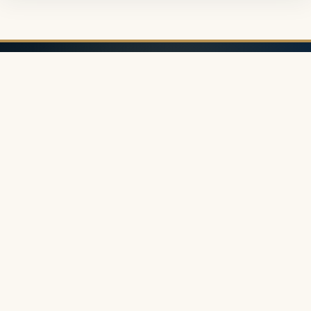
Portal o modzie, urodzie, wnętrzach i codziennych inspiracjach.
Elegancko, praktycznie i z wyczuciem — dla osób, które lubią
żyć piękniej każdego dnia.
Moda • Uroda • Lifestyle
Serwis