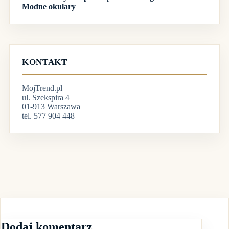
CIEKAWE ARTYKUŁY
Biżuteria ze stali szlachetnej na wakacje!
Płaszcz czy kurtka – co wybrać na wiosnę?
Jak wybrać dobry damski zegarek?
Te 3 kosmetyki zapewnią cerze efekt glow
Modne okulary
KONTAKT
MojTrend.pl
ul. Szekspira 4
01-913 Warszawa
tel. 577 904 448