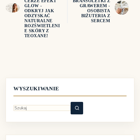
CERZE EFEKT
BRANSOLETKI Z
GLOW -
GRAWEREM -
ODKRYJ JAK
OSOBISTA
ODZYSKAĆ
BIŻUTERIA Z
NATURALNE
SERCEM
ROZŚWIETLENI
E SKÓRY Z
TEOXANE!
WYSZUKIWANIE
Brak
wyników