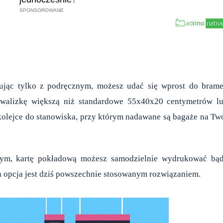
żując tylko z podręcznym, możesz udać się wprost do bram
ą walizkę większą niż standardowe 55x40x20 centymetrów l
 kolejce do stanowiska, przy którym nadawane są bagaże na Tw
nym, kartę pokładową możesz samodzielnie wydrukować bą
a opcja jest dziś powszechnie stosowanym rozwiązaniem.