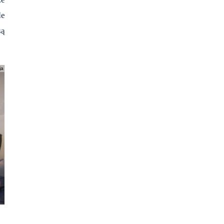
de
są