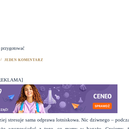
ę przygotować
JEDEN KOMENTARZ
REKLAMA]
ardziej stresuje sama odprawa lotniskowa. Nic dziwnego – podcz
akże wyspowiadać z tego, co mamy w bagażu. Czujemy, 