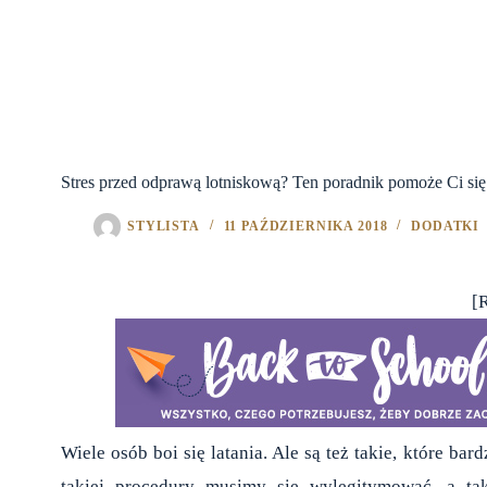
Stres przed odprawą lotniskową? Ten poradnik pomoże Ci si
STYLISTA
11 PAŹDZIERNIKA 2018
DODATKI
[
Wiele osób boi się latania. Ale są też takie, które b
takiej procedury musimy się wylegitymować, a t