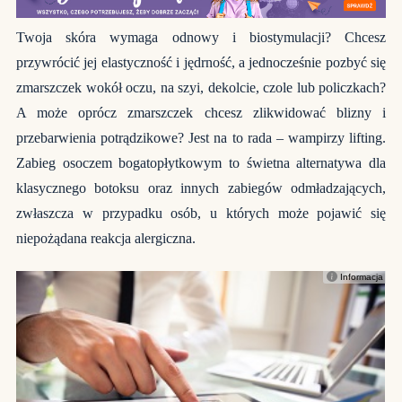
Twoja skóra wymaga odnowy i biostymulacji? Chcesz
przywrócić jej elastyczność i jędrność, a jednocześnie pozbyć się
zmarszczek wokół oczu, na szyi, dekolcie, czole lub policzkach?
A może oprócz zmarszczek chcesz zlikwidować blizny i
przebarwienia potrądzikowe? Jest na to rada – wampirzy lifting.
Zabieg osoczem bogatopłytkowym to świetna alternatywa dla
klasycznego botoksu oraz innych zabiegów odmładzających,
zwłaszcza w przypadku osób, u których może pojawić się
niepożądana reakcja alergiczna.