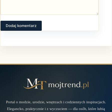
Dodaj komentarz
Portal o modzie, urodzie, wnętrzach i codziennych inspiracjach.
Elegancko, praktycznie i z wyczuciem — dla osób, które lubią