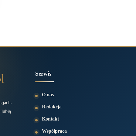
Serwis
O nas
acjach.
Redakcja
 lubią
Kontakt
Współpraca