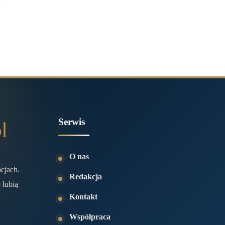
Serwis
O nas
acjach.
Redakcja
 lubią
Kontakt
Współpraca