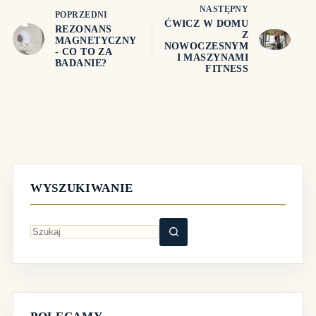
NASTĘPNY
POPRZEDNI
ĆWICZ W DOMU
REZONANS
Z
MAGNETYCZNY
NOWOCZESNYM
- CO TO ZA
I MASZYNAMI
BADANIE?
FITNESS
WYSZUKIWANIE
Brak
wyników