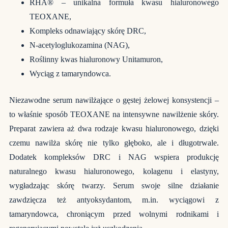
RHA® – unikalna formuła kwasu hialuronowego
TEOXANE,
Kompleks odnawiający skórę DRC,
N-acetyloglukozamina (NAG),
Roślinny kwas hialuronowy Unitamuron,
Wyciąg z tamaryndowca.
Niezawodne serum nawilżające o gęstej żelowej konsystencji –
to właśnie sposób TEOXANE na intensywne nawilżenie skóry.
Preparat zawiera aż dwa rodzaje kwasu hialuronowego, dzięki
czemu nawilża skórę nie tylko głęboko, ale i długotrwale.
Dodatek kompleksów DRC i NAG wspiera produkcję
naturalnego kwasu hialuronowego, kolagenu i elastyny,
wygładzając skórę twarzy. Serum swoje silne działanie
zawdzięcza też antyoksydantom, m.in. wyciągowi z
tamaryndowca, chroniącym przed wolnymi rodnikami i