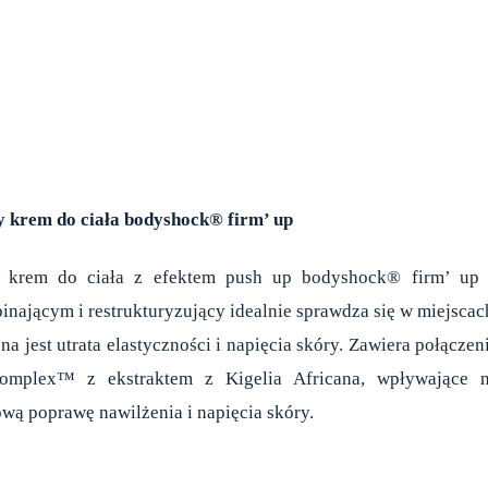
 krem do ciał
a bodyshock
® firm’ up
y krem do ciała z efektem push up bodyshock® firm’ up
pinającym i restrukturyzujący idealnie sprawdza się w miejscac
a jest utrata elastyczności i napięcia skóry. Zawiera połączen
complex™ z ekstraktem z Kigelia Africana, wpływające 
wą poprawę nawilżenia i napięcia skóry.