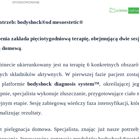
otrzeb:
bodyshock®
od
mesoestetic
®
enia zakłada pięciotygodniową terapię, obejmującą dwie ses
ją domową
.
necie ukierunkowany jest na terapię 6 konkretnych obszar
ych składników aktywnych. W pierwszej fazie pacjent zosta
 platformie
bodyshock diagnosis system™
, określającej je
ępnie, specjalista wykonuje złuszczanie, przygotowujące ciało 
nym etapie. Sesję zabiegową wieńczy faza intensyfikacji, któ
alizując rezultaty.
pielęgnacja domowa. Specjalista, znając już nasze potrzeb
osowania. Innowacyjna generacja produktów bodyshock®zosta