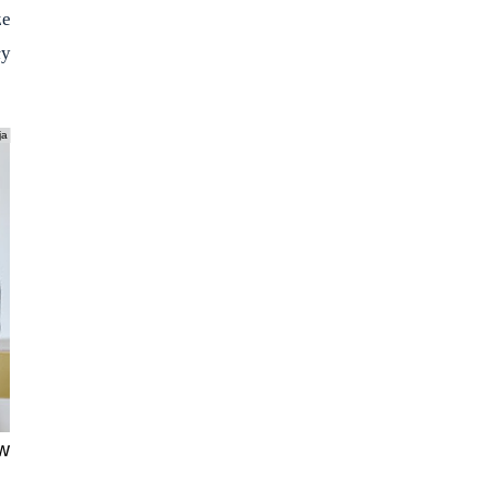
że
ły