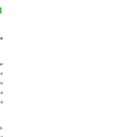
je
ów
je
go
na
ra
y,
ła