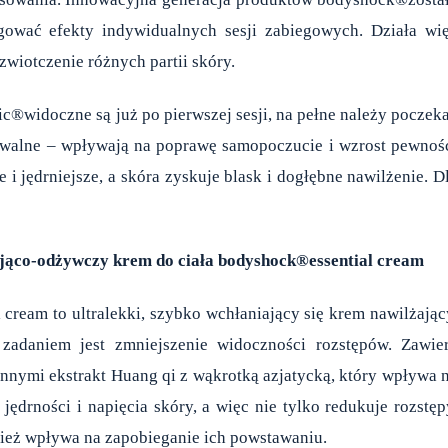
gować efekty indywidualnych sesji zabiegowych. Działa wi
 zwiotczenie różnych partii skóry.
c®widoczne są już po pierwszej sesji, na pełne należy poczek
uwalne – wpływają na poprawę samopoczucie i wzrost pewnoś
ze i jędrniejsze, a skóra zyskuje blask i dogłębne nawilżenie. D
jąco-odżywczy krem do ciała bodyshock®essential cream
l cream to ultralekki, szybko wchłaniający się krem nawilżając
 zadaniem jest zmniejszenie widoczności rozstępów. Zawie
nnymi ekstrakt Huang qi z wąkrotką azjatycką, który wpływa 
jędrności i napięcia skóry, a więc nie tylko redukuje rozstęp
ież wpływa na zapobieganie ich powstawaniu.