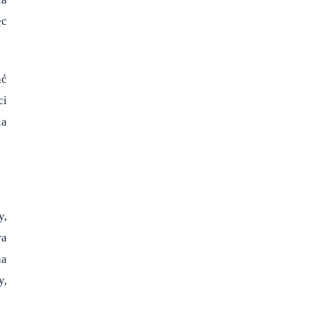
ęc
ać
ci
la
y,
ra
na
y,