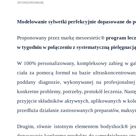
Modelowanie sylwetki perfekcyjnie dopasowane do p
Proponowany przez markę mesoestetic®
program lecz
w tygodniu w połączeniu z systematyczną pielęgnac
W 100% personalizowany, kompleksowy zabieg w gabi
ciała za pomocą formuł na bazie ultraskoncentrowan
poddany diagnozie, wykonywanej na profesjonalnej
konkretne problemy, potrzeby, protokół leczenia. Nast
przyjęcie składników aktywnych, aplikowanych w kolej
przedłuża działanie zastosowanych preparatów, maksym
Drugim, równie istotnym elementem bodyshock® jest 
dopasowuje konkretne produkty do samodzielnego st