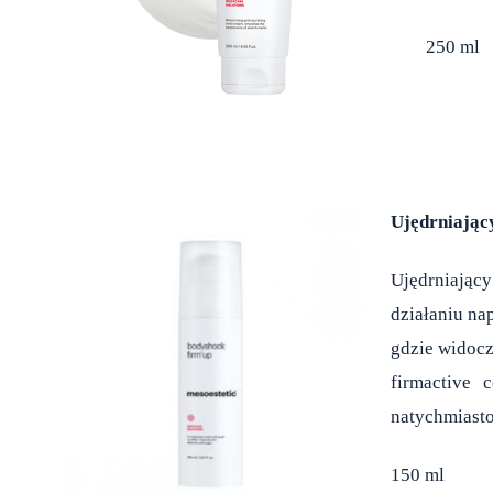
250 ml
Ujędrniający
Ujędrniając
działaniu na
gdzie widoczn
firmactive 
natychmiasto
150 ml