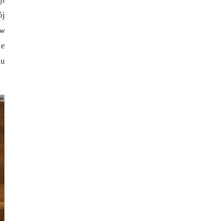
ój
 w
ie
iu