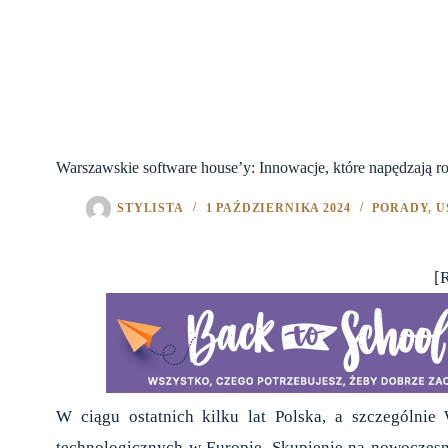
Warszawskie software house’y: Innowacje, które napędzają 
STYLISTA
1 PAŹDZIERNIKA 2024
PORADY
,
U
[
W ciągu ostatnich kilku lat Polska, a szczególni
technologicznych w Europie. Skupienie na nowoczesn