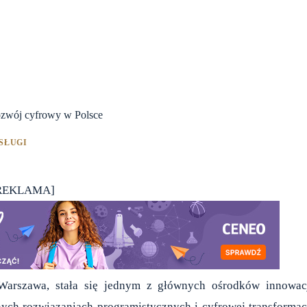
rozwój cyfrowy w Polsce
SŁUGI
REKLAMA]
e Warszawa, stała się jednym z głównych ośrodków innowac
ych rozwiązaniach programistycznych i cyfrowej transformac