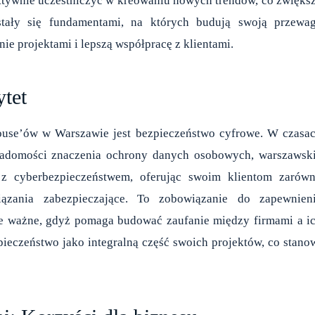
ktywnie uczestniczyć w kreowaniu nowych trendów, co zwięks
tały się fundamentami, na których budują swoją przewa
ie projektami i lepszą współpracę z klientami.
ytet
house’ów w Warszawie jest bezpieczeństwo cyfrowe. W czasa
iadomości znaczenia ochrony danych osobowych, warszawsk
z cyberbezpieczeństwem, oferując swoim klientom zarów
ązania zabezpieczające. To zobowiązanie do zapewnien
ie ważne, gdyż pomaga budować zaufanie między firmami a i
pieczeństwo jako integralną część swoich projektów, co stano