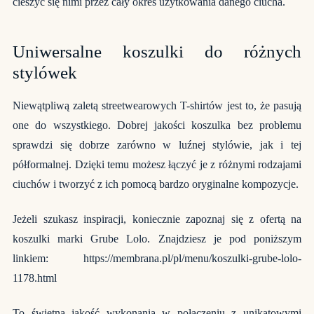
cieszyć się nimi przez cały okres użytkowania danego ciucha.
Uniwersalne koszulki do różnych
stylówek
Niewątpliwą zaletą streetwearowych T-shirtów jest to, że pasują
one do wszystkiego. Dobrej jakości koszulka bez problemu
sprawdzi się dobrze zarówno w luźnej stylówie, jak i tej
półformalnej. Dzięki temu możesz łączyć je z różnymi rodzajami
ciuchów i tworzyć z ich pomocą bardzo oryginalne kompozycje.
Jeżeli szukasz inspiracji, koniecznie zapoznaj się z ofertą na
koszulki marki Grube Lolo. Znajdziesz je pod poniższym
linkiem:
https://membrana.pl/pl/menu/koszulki-grube-lolo-
1178.html
To świetna jakość wykonania w połączeniu z unikatowymi