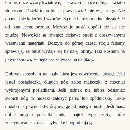
Grube, duże wzory kwiatowe, jaskrawe i lśniące odbijają światło
słoneczne. Dzięki temu biust sprawia wrażenie większego. Nie
obawiaj się kolorów i wzorów. Są one bardzo modne niezależnie
od panującego sezonu. Możesz je nosić dopóki cię się nie
znudzą. Nowością są również ciekawe stroje z doszywanymi
warstwami materiału. Doszyte do górnej części stroju falbany
sprawiają, że biust wydaje się bardziej obfity. Taki kostium na
pewno sprawi, że będziesz zauważalna na plaży.
Dobrym sposobem na mały biust jest odwrócenie uwagi. Jeśli
jesteś posiadaczką długich nóg załóż majteczki z mocniej
wykrojonymi pośladkami. Jeśli jednak nie lubisz odsłaniać
swoich nóg to możesz założyć pareo lub spódniczkę. Takie
dodatki na pewno odwrócą uwagę od małego biustu. Jeśli masz
obfite nogi i pośladki unikaj majtek typu szorty, które
zdecydowanie skracają sylwetkę i pogrubiają ją.