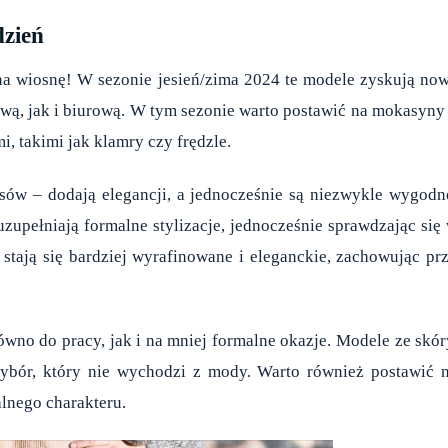
dzień
 na wiosnę! W sezonie jesień/zima 2024 te modele zyskują no
ową, jak i biurową. W tym sezonie warto postawić na mokasyny
, takimi jak klamry czy frędzle.
sów – dodają elegancji, a jednocześnie są niezwykle wygodn
upełniają formalne stylizacje, jednocześnie sprawdzając się
 stają się bardziej wyrafinowane i eleganckie, zachowując pr
ówno do pracy, jak i na mniej formalne okazje. Modele ze skór
wybór, który nie wychodzi z mody. Warto również postawić 
alnego charakteru.