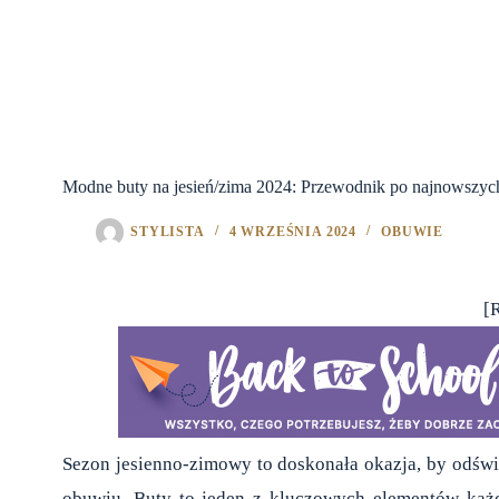
Modne buty na jesień/zima 2024: Przewodnik po najnowszy
STYLISTA
4 WRZEŚNIA 2024
OBUWIE
[
Sezon jesienno-zimowy to doskonała okazja, by odświ
obuwiu. Buty to jeden z kluczowych elementów każd