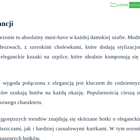
ancji
sezonie to absolutny must-have w każdej damskiej szafie. Mod
eszwach, z szerokimi cholewkami, które dodają stylizacj
eleganckie kozaki na szpilce, które idealnie komponują się
– wygoda połączona z elegancją jest kluczem do codzienny
które szukają butów na każdą okazję. Popularnością cieszą s
usowego charakteru.
gorętszych trendów znajdują się skórzane botki o eleganck
łaszczami, jak i bardziej casualowymi kurtkami. W tym sezon
czasowych botków.