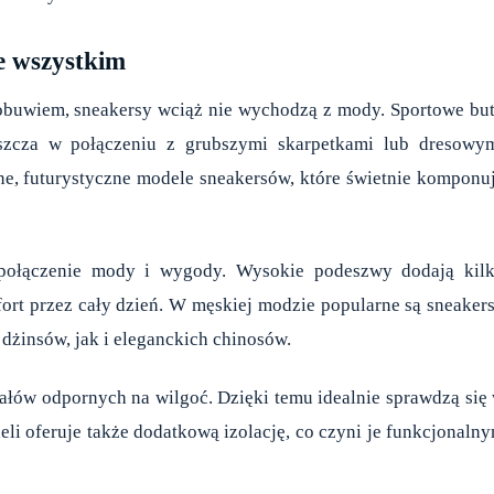
e wszystkim
m obuwiem, sneakersy wciąż nie wychodzą z mody. Sportowe bu
aszcza w połączeniu z grubszymi skarpetkami lub dresowy
, futurystyczne modele sneakersów, które świetnie komponu
e połączenie mody i wygody. Wysokie podeszwy dodają kil
ort przez cały dzień. W męskiej modzie popularne są sneaker
dżinsów, jak i eleganckich chinosów.
łów odpornych na wilgoć. Dzięki temu idealnie sprawdzą się
i oferuje także dodatkową izolację, co czyni je funkcjonaln