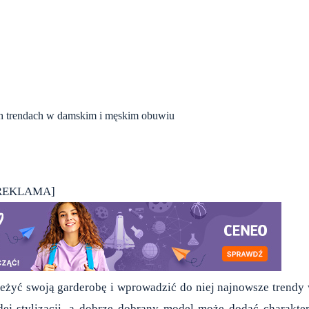
ch trendach w damskim i męskim obuwiu
REKLAMA]
eżyć swoją garderobę i wprowadzić do niej najnowsze trendy
ej stylizacji, a dobrze dobrany model może dodać charakte