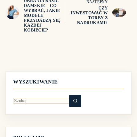
UBRANIA BASIC
NASTĘPNY
DAMSKIE – CO
CZY
WYBRAĆ, JAKIE
INWESTOWAĆ W
MODELE
TORBY Z
PRZYDADZĄ SIĘ
NADRUKAMI?
KAŻDEJ
KOBIECIE?
WYSZUKIWANIE
Brak
wyników