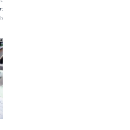
rt
ch