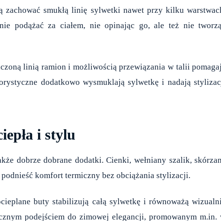
ą zachować smukłą linię sylwetki nawet przy kilku warstwac
nie podążać za ciałem, nie opinając go, ale też nie tworz
aczoną linią ramion i możliwością przewiązania w talii pomaga
rystyczne dodatkowo wysmuklają sylwetkę i nadają stylizac
epła i stylu
akże dobrze dobrane dodatki. Cienki, wełniany szalik, skórza
podnieść komfort termiczny bez obciążania stylizacji.
ieplane buty stabilizują całą sylwetkę i równoważą wizualn
sycznym podejściem do zimowej elegancji, promowanym m.in.