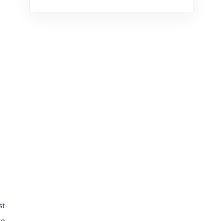
st
ie