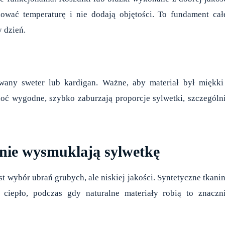
wać temperaturę i nie dodają objętości. To fundament cał
y dzień.
any sweter lub kardigan. Ważne, aby materiał był miękki
choć wygodne, szybko zaburzają proporcje sylwetki, szczególn
cznie wysmuklają sylwetkę
t wybór ubrań grubych, ale niskiej jakości. Syntetyczne tkani
 ciepło, podczas gdy naturalne materiały robią to znaczn