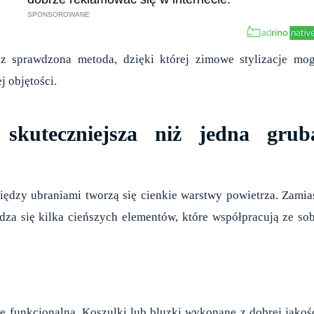
cz sprawdzona metoda, dzięki której zimowe stylizacje mo
 objętości.
 skuteczniejsza niż jedna grub
iędzy ubraniami tworzą się cienkie warstwy powietrza. Zamia
dza się kilka cieńszych elementów, które współpracują ze so
le funkcjonalna. Koszulki lub bluzki wykonane z dobrej jakoś