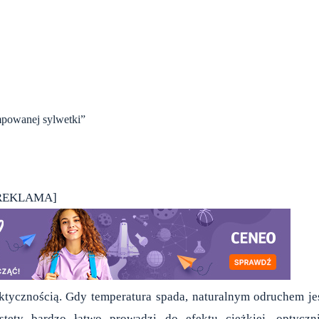
mpowanej sylwetki”
REKLAMA]
ktycznością. Gdy temperatura spada, naturalnym odruchem je
stety bardzo łatwo prowadzi do efektu ciężkiej, optyczn