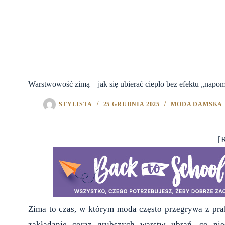
Warstwowość zimą – jak się ubierać ciepło bez efektu „napo
STYLISTA
25 GRUDNIA 2025
MODA DAMSKA
[
Zima to czas, w którym moda często przegrywa z pra
zakładanie coraz grubszych warstw ubrań, co nie