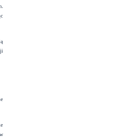
h.
ąc
ją
ji
ne
ie
 w