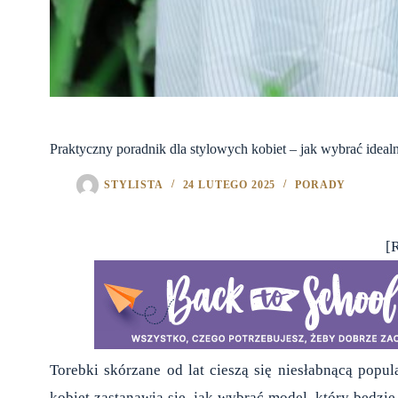
Praktyczny poradnik dla stylowych kobiet – jak wybrać idealn
STYLISTA
24 LUTEGO 2025
PORADY
[
Torebki skórzane od lat cieszą się niesłabnącą popula
kobiet zastanawia się, jak wybrać model, który będzie