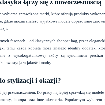
 klasyka łączy się z nowoczesnością
to wybierać sprawdzone marki, które oferują produkty wykona
ejsce, gdzie można znaleźć wyjątkowe modele dopasowane zarów
azji.
żnych fasonach – od klasycznych shopper bag, przez eleganck
ięki temu każda kobieta może znaleźć idealny dodatek, któ
onane z wysokogatunkowej skóry są synonimem prestiżu
ła inwestycja w jakość i modę.
 stylizacji i okazji?
d jej przeznaczeniem. Do pracy najlepiej sprawdzą się modele
umenty, laptopa oraz inne akcesoria. Popularnym wyborem 