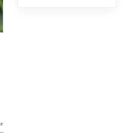
le
yw