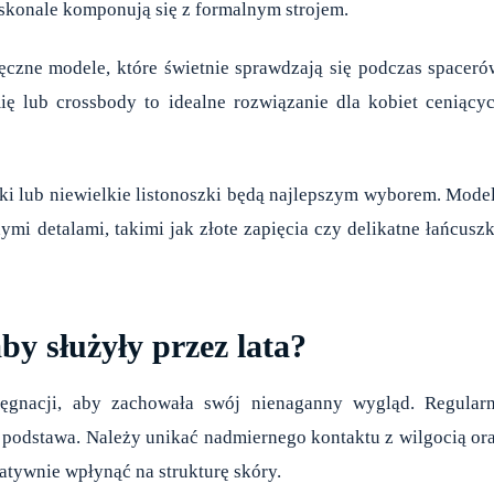
oskonale komponują się z formalnym strojem.
ęczne modele, które świetnie sprawdzają się podczas spaceró
ę lub crossbody to idealne rozwiązanie dla kobiet ceniący
i lub niewielkie listonoszki będą najlepszym wyborem. Mode
i detalami, takimi jak złote zapięcia czy delikatne łańcuszk
by służyły przez lata?
ęgnacji, aby zachowała swój nienaganny wygląd. Regular
podstawa. Należy unikać nadmiernego kontaktu z wilgocią or
tywnie wpłynąć na strukturę skóry.