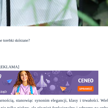
e torebki skórzane?
REKLAMA]
rnością, stanowiąc synonim elegancji, klasy i trwałości. Wie
 nie tylko piękny, ale również funkcjonalny i odporny na upł