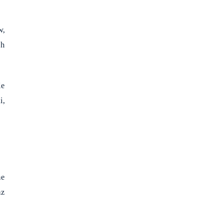
w,
ch
le
i,
ne
az