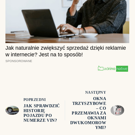
NASTĘPNY
OKNA
POPRZEDNI
TRZYSZYBOWE
JAK SPRAWDZIĆ
– CO
HISTORIĘ
PRZEMAWIA ZA
POJAZDU PO
OKNAMI
NUMERZE VIN?
DWUKOMOROW
YMI?