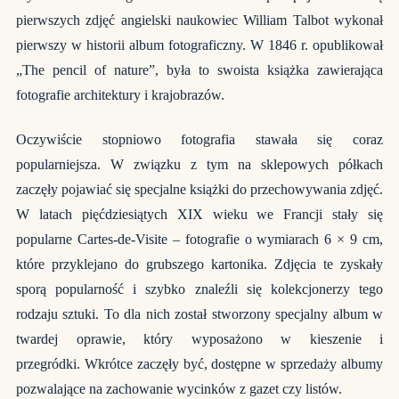
pierwszych zdjęć angielski naukowiec William Talbot wykonał
pierwszy w historii album fotograficzny. W 1846 r. opublikował
„The pencil of nature”, była to swoista książka zawierająca
fotografie architektury i krajobrazów.
Oczywiście stopniowo fotografia stawała się coraz
popularniejsza. W związku z tym na sklepowych półkach
zaczęły pojawiać się specjalne książki do przechowywania zdjęć.
W latach pięćdziesiątych XIX wieku we Francji stały się
popularne Cartes-de-Visite – fotografie o wymiarach 6 × 9 cm,
które przyklejano do grubszego kartonika. Zdjęcia te zyskały
sporą popularność i szybko znaleźli się kolekcjonerzy tego
rodzaju sztuki. To dla nich został stworzony specjalny album w
twardej oprawie, który wyposażono w kieszenie i
przegródki.
Wkrótce zaczęły być, dostępne w sprzedaży albumy
pozwalające na zachowanie wycinków z gazet czy listów.