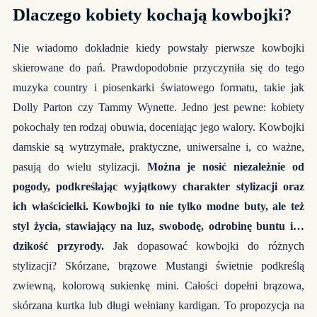
Dlaczego kobiety kochają kowbojki?
Nie wiadomo dokładnie kiedy powstały pierwsze kowbojki
skierowane do pań. Prawdopodobnie przyczyniła się do tego
muzyka country i piosenkarki światowego formatu, takie jak
Dolly Parton czy Tammy Wynette. Jedno jest pewne: kobiety
pokochały ten rodzaj obuwia, doceniając jego walory. Kowbojki
damskie są wytrzymałe, praktyczne, uniwersalne i, co ważne,
pasują do wielu stylizacji.
Można je nosić niezależnie od
pogody, podkreślając wyjątkowy charakter stylizacji oraz
ich właścicielki. Kowbojki to nie tylko modne buty, ale też
styl życia, stawiający na luz, swobodę, odrobinę buntu i…
dzikość przyrody.
Jak dopasować kowbojki do różnych
stylizacji? Skórzane, brązowe Mustangi świetnie podkreślą
zwiewną, kolorową sukienkę mini. Całości dopełni brązowa,
skórzana kurtka lub długi wełniany kardigan. To propozycja na