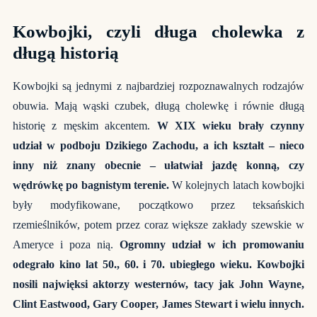
Kowbojki, czyli długa cholewka z
długą historią
Kowbojki są jednymi z najbardziej rozpoznawalnych rodzajów
obuwia. Mają wąski czubek, długą cholewkę i równie długą
historię z męskim akcentem.
W XIX wieku brały czynny
udział w podboju Dzikiego Zachodu, a ich kształt – nieco
inny niż znany obecnie – ułatwiał jazdę konną, czy
wędrówkę po bagnistym terenie.
W kolejnych latach kowbojki
były modyfikowane, początkowo przez teksańskich
rzemieślników, potem przez coraz większe zakłady szewskie w
Ameryce i poza nią.
Ogromny udział w ich promowaniu
odegrało kino lat 50., 60. i 70. ubiegłego wieku. Kowbojki
nosili najwięksi aktorzy westernów, tacy jak John Wayne,
Clint Eastwood, Gary Cooper, James Stewart i wielu innych.