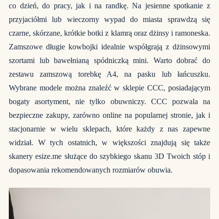
co dzień, do pracy, jak i na randkę. Na jesienne spotkanie z
przyjaciółmi lub wieczorny wypad do miasta sprawdzą się
czarne, skórzane, krótkie botki z klamrą oraz dżinsy i ramoneska.
Zamszowe długie kowbojki idealnie współgrają z dżinsowymi
szortami lub bawełnianą spódniczką mini. Warto dobrać do
zestawu zamszową torebkę A4, na pasku lub łańcuszku.
Wybrane modele można znaleźć w sklepie
CCC
, posiadającym
bogaty asortyment, nie tylko obuwniczy. CCC pozwala na
bezpieczne zakupy, zarówno online na popularnej stronie, jak i
stacjonarnie w wielu sklepach, które każdy z nas zapewne
widział. W tych ostatnich, w większości znajdują się także
skanery esize.me służące do szybkiego skanu 3D Twoich stóp i
dopasowania rekomendowanych rozmiarów obuwia.