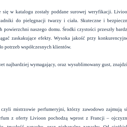
 się w katalogu zostały poddane surowej weryfikacji. Livio
adniki do pielęgnacji twarzy i ciała. Skuteczne i bezpiecz
h powierzchni naszego domu. Środki czystości przeszły bard
ągać zaskakujące efekty. Wysoka jakość przy konkurencyjn
do potrzeb współczesnych klientów.
et najbardziej wymagający, oraz wysublimowany gust, znajdz
 czyli mistrzowie perfumeryjni, którzy zawodowo zajmują s
fum z oferty Livioon pochodzą wprost z Francji – ojczyz
, trwałość zapachu, oraz niebanalne zapachy. Od ciężkic