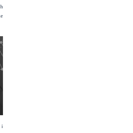
ch
ie
 i