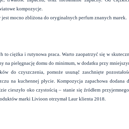
kwiatowe kompozycje.
w jest mocno zbliżona do oryginalnych perfum znanych marek.
h to ciężka i rutynowa praca. Warto zaopatrzyć się w skutecz
ony na pielęgnację domu do minimum, w dodatku przy mniejsz
odków do czyszczenia, pomoże usunąć zaschnięte pozostałoś
uszczu na kuchennej płycie. Kompozycja zapachowa dodana 
dzie cieszyło oko czystością – stanie się źródłem przyjemnego
oduktów marki Livioon otrzymał Laur klienta 2018.