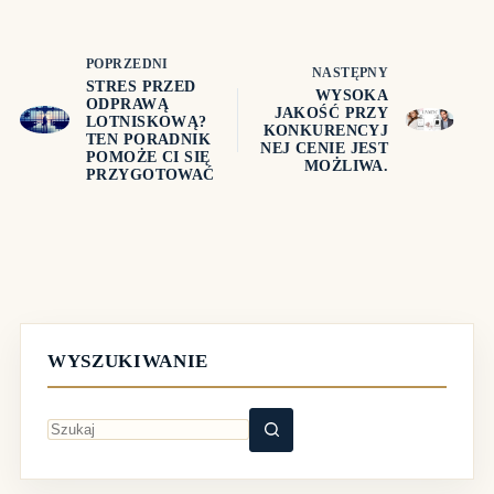
POPRZEDNI
NASTĘPNY
STRES PRZED
WYSOKA
ODPRAWĄ
JAKOŚĆ PRZY
LOTNISKOWĄ?
KONKURENCYJ
TEN PORADNIK
NEJ CENIE JEST
POMOŻE CI SIĘ
MOŻLIWA.
PRZYGOTOWAĆ
WYSZUKIWANIE
Brak
wyników