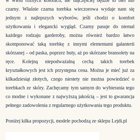
w wielu różnych kolorach, ale najczęściej będzie to biel lub
czarny. Właśnie czarna torebka wieczorowa wydaje nam się
jednym z najlepszych wyborów, jeśli chodzi o komfort
użytkowania i elegancki wygląd. Czarny pasuje do niemal
każdego rodzaju garderoby, można również bardzo łatwo
skomponować taką torebkę z innymi elementami galanterii
skórzanej – od paska, poprzez buty, aż po skórzane bransolety na
ręce. Kolejną niepodważalną cechą takich torebek
kryształkowych jest ich przystępna cena. Można je mieć już za
kilkadziesiąt złotych, czego niestety nie można powiedzieć o
torebkach ze skóry. Zachęcamy tym samym do wybierania tego
co modne i wykonane z najwyższą jakością – jest to gwarancja
pełnego zadowolenia z regularnego użytkowania tego produktu.
Poniżej kilka propozycji, modele pochodzą ze sklepu
Lejdi.pl