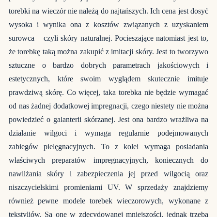
torebki na wieczór nie należą do najtańszych. Ich cena jest dosyć
wysoka i wynika ona z kosztów związanych z uzyskaniem
surowca – czyli skóry naturalnej. Pocieszające natomiast jest to,
że torebkę taką można zakupić z imitacji skóry. Jest to tworzywo
sztuczne o bardzo dobrych parametrach jakościowych i
estetycznych, które swoim wyglądem skutecznie imituje
prawdziwą skórę. Co więcej, taka torebka nie będzie wymagać
od nas żadnej dodatkowej impregnacji, czego niestety nie można
powiedzieć o galanterii skórzanej. Jest ona bardzo wrażliwa na
działanie wilgoci i wymaga regularnie podejmowanych
zabiegów pielęgnacyjnych. To z kolei wymaga posiadania
właściwych preparatów impregnacyjnych, koniecznych do
nawilżania skóry i zabezpieczenia jej przed wilgocią oraz
niszczycielskimi promieniami UV. W sprzedaży znajdziemy
również pewne modele torebek wieczorowych, wykonane z
tekstyliów. Są one w zdecydowanej mniejszości, jednak trzeba