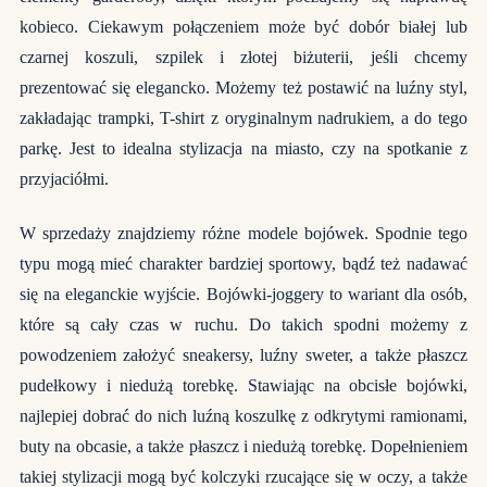
kobieco. Ciekawym połączeniem może być dobór białej lub
czarnej koszuli, szpilek i złotej biżuterii, jeśli chcemy
prezentować się elegancko. Możemy też postawić na luźny styl,
zakładając trampki, T-shirt z oryginalnym nadrukiem, a do tego
parkę. Jest to idealna stylizacja na miasto, czy na spotkanie z
przyjaciółmi.
W sprzedaży znajdziemy różne modele bojówek. Spodnie tego
typu mogą mieć charakter bardziej sportowy, bądź też nadawać
się na eleganckie wyjście. Bojówki-joggery to wariant dla osób,
które są cały czas w ruchu. Do takich spodni możemy z
powodzeniem założyć sneakersy, luźny sweter, a także płaszcz
pudełkowy i niedużą torebkę. Stawiając na obcisłe bojówki,
najlepiej dobrać do nich luźną koszulkę z odkrytymi ramionami,
buty na obcasie, a także płaszcz i niedużą torebkę. Dopełnieniem
takiej stylizacji mogą być kolczyki rzucające się w oczy, a także